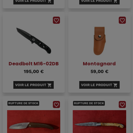
VOIR LE PRODUIT
shopping_cart
VOIR LE PRODUIT
shopping_cart
favorite_border
favorite_border
Deadbolt M16-02DB
Montagnard
195,00 €
59,00 €
VOIR LE PRODUIT
shopping_cart
VOIR LE PRODUIT
shopping_cart
RUPTURE DE STOCK
RUPTURE DE STOCK
favorite_border
favorite_border