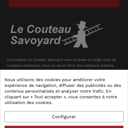
La boutique Le Couteau Savoyard vous propose un large choix de
couteaux artisanaux, issus du savoir-faire des meilleurs artisans
français
Nous utilisons des cookies pour améliorer votre
Informations
keyboard_arrow_down
expérience de navigation, diffuser des publicités ou des
contenus personnalisés et analyser notre trafic. En
Catégories

cliquant sur « Tout accepter », vous consentez à notre
utilisation des cookies.
Informations

Configurer
