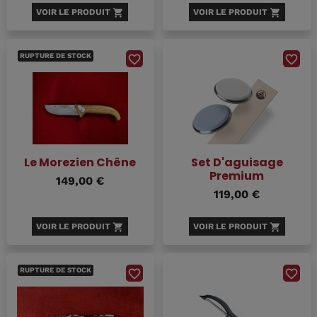
VOIR LE PRODUIT
shopping_cart
VOIR LE PRODUIT
shopping_cart
RUPTURE DE STOCK
favorite_border
favorite_border
Le Morezien Chêne
Set D'aguisage
Premium
149,00 €
119,00 €
VOIR LE PRODUIT
shopping_cart
VOIR LE PRODUIT
shopping_cart
RUPTURE DE STOCK
favorite_border
favorite_border