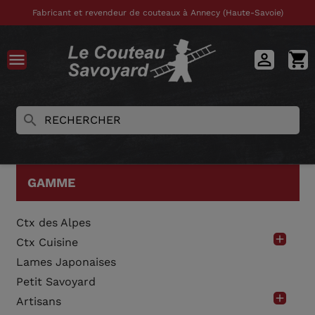
Fabricant et revendeur de couteaux à Annecy (Haute-Savoie)


shopping_cart
search
GAMME
Ctx des Alpes

Ctx Cuisine
Lames Japonaises
Petit Savoyard

Artisans