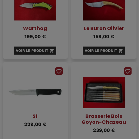
Warthog
Le Buron Olivier
199,00 €
159,00 €
VOIR LE PRODUIT
shopping_cart
VOIR LE PRODUIT
shopping_cart
favorite_border
favorite_border
S1
Brasserie Bois
Goyon-Chazeau
229,00 €
239,00 €