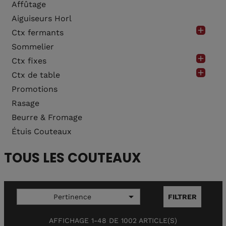
Affûtage
Aiguiseurs Horl

Ctx fermants
Sommelier

Ctx fixes

Ctx de table
Promotions
Rasage
Beurre & Fromage
Étuis Couteaux
TOUS LES COUTEAUX

Pertinence
FILTRER
AFFICHAGE 1-48 DE 1002 ARTICLE(S)