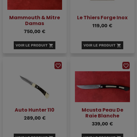
Mammouth & Mitre
Le Thiers Forge Inox
Damas
119,00 €
750,00 €
VOIR LE PRODUIT
shopping_cart
VOIR LE PRODUIT
shopping_cart
favorite_border
favorite_border
Auto Hunter 110
Mcusta Peau De
Raie Blanche
289,00 €
339,00 €