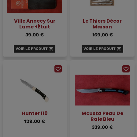
Ville Annecy Sur
Le Thiers Décor
Lame +Étuit
Maison
39,00 €
169,00 €
VOIR LE PRODUIT
shopping_cart
VOIR LE PRODUIT
shopping_cart
favorite_border
favorite_border
Hunter 110
Mcusta Peau De
Raie Bleu
129,00 €
339,00 €