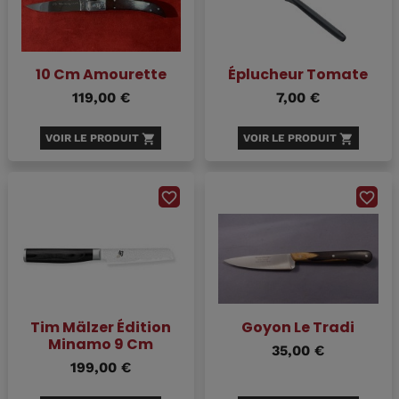
10 Cm Amourette
Éplucheur Tomate
119,00 €
7,00 €
VOIR LE PRODUIT
shopping_cart
VOIR LE PRODUIT
shopping_cart
favorite_border
favorite_border
Tim Mälzer Édition
Goyon Le Tradi
Minamo 9 Cm
35,00 €
199,00 €