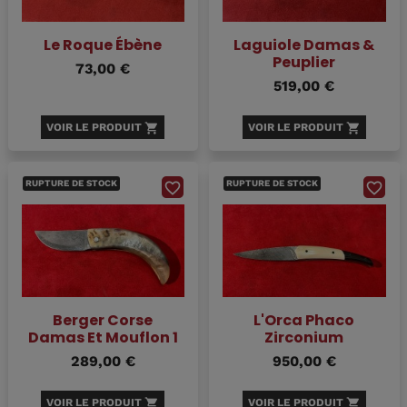
Le Roque Ébène
Laguiole Damas &
Peuplier
73,00 €
519,00 €
VOIR LE PRODUIT
shopping_cart
VOIR LE PRODUIT
shopping_cart
RUPTURE DE STOCK
RUPTURE DE STOCK
favorite_border
favorite_border
Berger Corse
L'Orca Phaco
Damas Et Mouflon 1
Zirconium
289,00 €
950,00 €
VOIR LE PRODUIT
shopping_cart
VOIR LE PRODUIT
shopping_cart