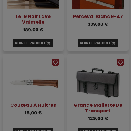
Le 19 Noir Lave
Perceval Blanc 9-47
Vaisselle
339,00 €
189,00 €
VOIR LE PRODUIT
shopping_cart
VOIR LE PRODUIT
shopping_cart
favorite_border
favorite_border
Couteau À Huitres
Grande Mallette De
Transport
18,00 €
129,00 €