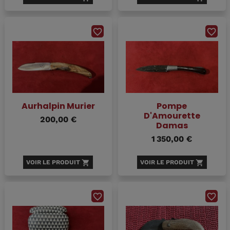
favorite_border
favorite_border
Aurhalpin Murier
Pompe
D'Amourette
200,00 €
Damas
1 350,00 €
VOIR LE PRODUIT
shopping_cart
VOIR LE PRODUIT
shopping_cart
favorite_border
favorite_border