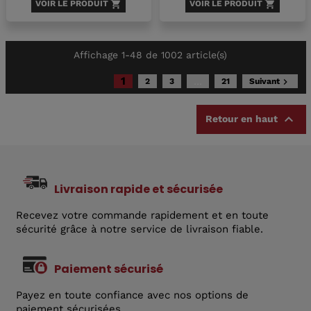
VOIR LE PRODUIT
shopping_cart
VOIR LE PRODUIT
shopping_cart
Affichage 1-48 de 1002 article(s)
1
…
2
3
21
Suivant


Retour en haut
Livraison rapide et sécurisée
Recevez votre commande rapidement et en toute
sécurité grâce à notre service de livraison fiable.
Paiement sécurisé
Payez en toute confiance avec nos options de
paiement sécurisées.