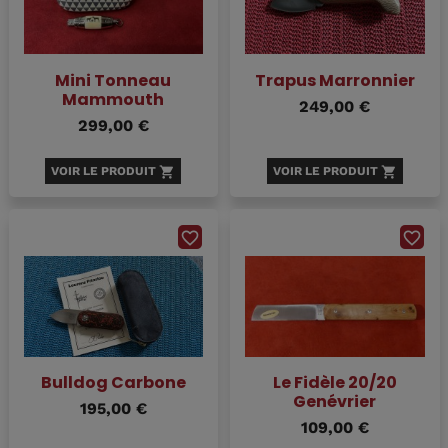
Mini Tonneau
Trapus Marronnier
Mammouth
249,00 €
299,00 €
VOIR LE PRODUIT
shopping_cart
VOIR LE PRODUIT
shopping_cart
favorite_border
favorite_border
Bulldog Carbone
Le Fidèle 20/20
Genévrier
195,00 €
109,00 €