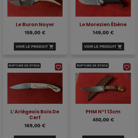
Le Buron Noyer
Le Morezien Ébène
159,00 €
149,00 €
VOIR LE PRODUIT
shopping_cart
VOIR LE PRODUIT
shopping_cart
RUPTURE DE STOCK
RUPTURE DE STOCK
favorite_border
favorite_border
L’Ariégeois Bois De
PHM N°1 13cm
Cerf
450,00 €
169,00 €