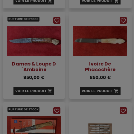
VOIR LE PRODUIT
shopping_cart
VOIR LE PRODUIT
shopping_cart
RUPTURE DE STOCK
favorite_border
favorite_border
Damas & Loupe D
Ivoire De
´Amboine
Phacochère
950,00 €
850,00 €
VOIR LE PRODUIT
shopping_cart
VOIR LE PRODUIT
shopping_cart
RUPTURE DE STOCK
favorite_border
favorite_border