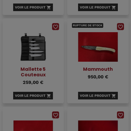
VOIR LE PRODUIT
shopping_cart
VOIR LE PRODUIT
shopping_cart
RUPTURE DE STOCK
favorite_border
favorite_border
Mallette 5
Mammouth
Couteaux
950,00 €
259,00 €
VOIR LE PRODUIT
shopping_cart
VOIR LE PRODUIT
shopping_cart
favorite_border
favorite_border