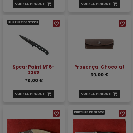
VOIR LE PRODUIT
shopping_cart
VOIR LE PRODUIT
shopping_cart
RUPTURE DE STOCK
favorite_border
favorite_border
Spear Point M16-
Provençal Chocolat
03KS
59,00 €
79,00 €
VOIR LE PRODUIT
shopping_cart
VOIR LE PRODUIT
shopping_cart
RUPTURE DE STOCK
favorite_border
favorite_border